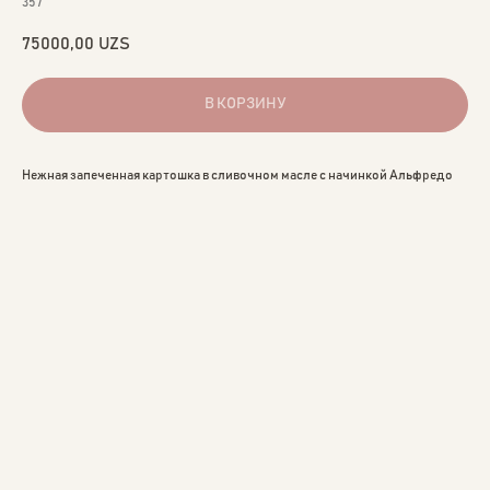
357
75000,00
UZS
В КОРЗИНУ
Нежная запеченная картошка в сливочном масле с начинкой Альфредо